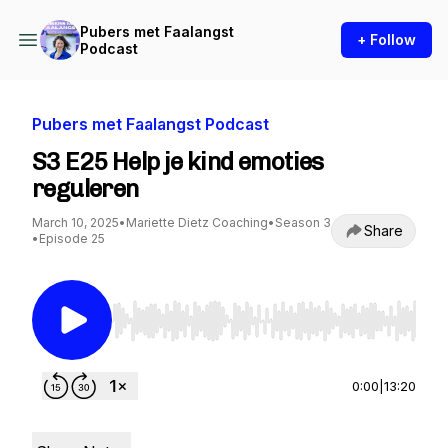
Pubers met Faalangst
+ Follow
Podcast
Pubers met Faalangst Podcast
S3 E25 Help je kind emoties
reguleren
March 10, 2025
•
Mariette Dietz Coaching
•
Season 3
Share
•
Episode 25
Use Left/Right to seek, Home/End to jump to st
0:00
|
13:20