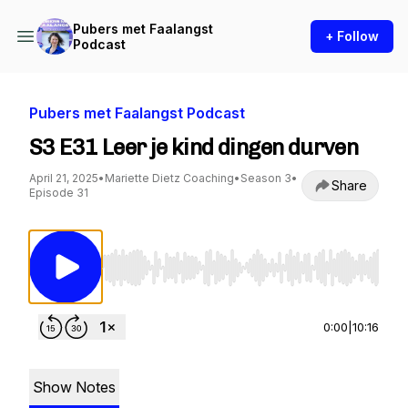
Pubers met Faalangst
+ Follow
Podcast
Pubers met Faalangst Podcast
S3 E31 Leer je kind dingen durven
April 21, 2025
•
Mariette Dietz Coaching
•
Season 3
•
Share
Episode 31
Use Left/Right to seek, Home/End to jump to st
0:00
|
10:16
Show Notes